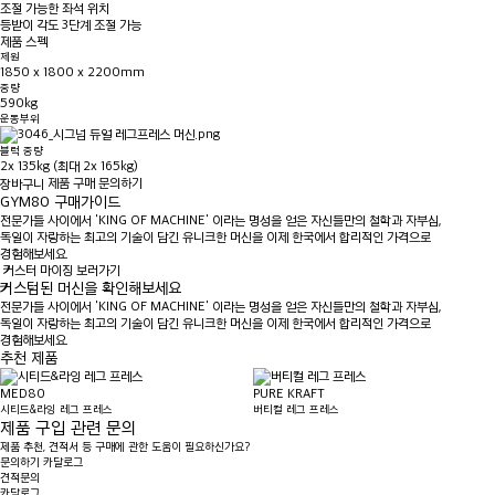
조절 가능한 좌석 위치
등받이 각도 3단계 조절 가능
제품 스펙
제원
1850 x 1800 x 2200mm
중량
590kg
운동부위
블럭 중량
2x 135kg (최대 2x 165kg)
제품 구매 문의하기
GYM80 구매가이드
전문가들 사이에서 'KING OF MACHINE' 이라는 명성을 얻은 자신들만의 철학과 자부심,
독일이 자랑하는 최고의 기술이 담긴 유니크한 머신을 이제 한국에서 합리적인 가격으로
경험해보세요.
커스터 마이징 보러가기
커스텀된 머신을 확인해보세요
전문가들 사이에서 'KING OF MACHINE' 이라는 명성을 얻은 자신들만의 철학과 자부심,
독일이 자랑하는 최고의 기술이 담긴 유니크한 머신을 이제 한국에서 합리적인 가격으로
경험해보세요.
추천 제품
PURE KRAFT
PURE KRAFT
버티컬 레그 프레스
시티드 레그 프레스
제품 구입 관련 문의
제품 추천, 견적서 등 구매에 관한 도움이 필요하신가요?
문의하기
카달로그
견적문의
카달로그