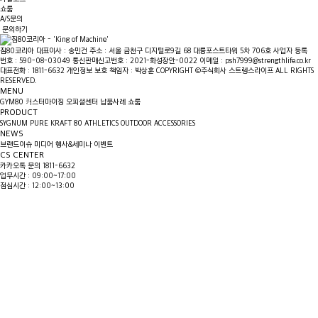
쇼룸
A/S문의
문의하기
짐80코리아
대표이사 : 송민건
주소 : 서울 금천구 디지털로9길 68 대륭포스트타워 5차 706호
사업자 등록
번호 : 590-08-03049
통신판매신고번호 : 2021-화성장안-0022
이메일 : psh7999@strengthlife.co.kr
대표전화 : 1811-6632
개인정보 보호 책임자 : 박상훈
COPYRIGHT ©주식회사 스트렝스라이프 ALL RIGHTS
RESERVED.
MENU
GYM80
커스터마이징
오피셜센터
납품사례
쇼룸
PRODUCT
SYGNUM
PURE KRAFT
80 ATHLETICS
OUTDOOR
ACCESSORIES
NEWS
브랜드이슈
미디어
행사&세미나
이벤트
CS CENTER
카카오톡 문의
1811-6632
업무시간 : 09:00~17:00
점심시간 : 12:00~13:00