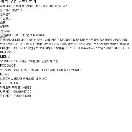
제품 구입 관련 문의
제품 추천, 견적서 등 구매에 관한 도움이 필요하신가요?
문의하기
카달로그
견적문의
카달로그
쇼룸
A/S문의
문의하기
짐80코리아
대표이사 : 송민건
주소 : 서울 금천구 디지털로9길 68 대륭포스트타워 5차 706호
사업자 등록
번호 : 590-08-03049
통신판매신고번호 : 2021-화성장안-0022
이메일 : psh7999@strengthlife.co.kr
대표전화 : 1811-6632
개인정보 보호 책임자 : 박상훈
COPYRIGHT ©주식회사 스트렝스라이프 ALL RIGHTS
RESERVED.
MENU
GYM80
커스터마이징
오피셜센터
납품사례
쇼룸
PRODUCT
SYGNUM
PURE KRAFT
80 ATHLETICS
OUTDOOR
ACCESSORIES
NEWS
브랜드이슈
미디어
행사&세미나
이벤트
CS CENTER
카카오톡 문의
1811-6632
업무시간 : 09:00~17:00
점심시간 : 12:00~13:00