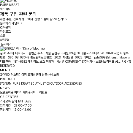
PURE KRAFT
핵스쿼트
제품 구입 관련 문의
제품 추천, 견적서 등 구매에 관한 도움이 필요하신가요?
문의하기
카달로그
견적문의
카달로그
쇼룸
A/S문의
문의하기
짐80코리아
대표이사 : 송민건
주소 : 서울 금천구 디지털로9길 68 대륭포스트타워 5차 706호
사업자 등록
번호 : 590-08-03049
통신판매신고번호 : 2021-화성장안-0022
이메일 : psh7999@strengthlife.co.kr
대표전화 : 1811-6632
개인정보 보호 책임자 : 박상훈
COPYRIGHT ©주식회사 스트렝스라이프 ALL RIGHTS
RESERVED.
MENU
GYM80
커스터마이징
오피셜센터
납품사례
쇼룸
PRODUCT
SYGNUM
PURE KRAFT
80 ATHLETICS
OUTDOOR
ACCESSORIES
NEWS
브랜드이슈
미디어
행사&세미나
이벤트
CS CENTER
카카오톡 문의
1811-6632
업무시간 : 09:00~17:00
점심시간 : 12:00~13:00